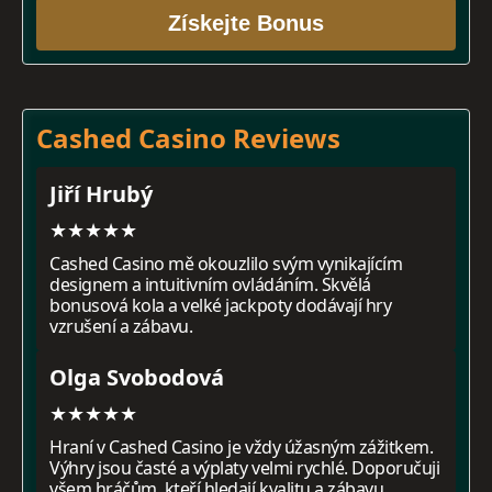
Získejte Bonus
Cashed Casino Reviews
Jiří Hrubý
★
★
★
★
★
Cashed Casino mě okouzlilo svým vynikajícím
designem a intuitivním ovládáním. Skvělá
bonusová kola a velké jackpoty dodávají hry
vzrušení a zábavu.
Olga Svobodová
★
★
★
★
★
Hraní v Cashed Casino je vždy úžasným zážitkem.
Výhry jsou časté a výplaty velmi rychlé. Doporučuji
všem hráčům, kteří hledají kvalitu a zábavu.