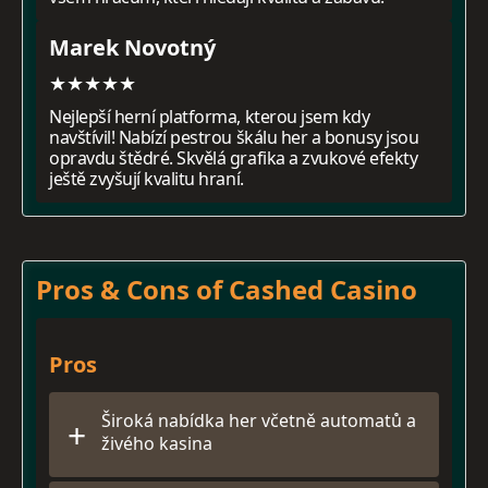
Marek Novotný
★
★
★
★
★
Nejlepší herní platforma, kterou jsem kdy
navštívil! Nabízí pestrou škálu her a bonusy jsou
opravdu štědré. Skvělá grafika a zvukové efekty
ještě zvyšují kvalitu hraní.
Pros & Cons of Cashed Casino
Pros
Široká nabídka her včetně automatů a
živého kasina