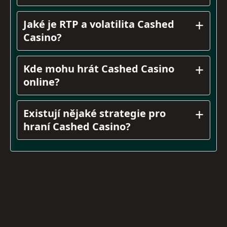
Jaké je RTP a volatilita Cashed
Casino?
Kde mohu hrát Cashed Casino
online?
Existují nějaké strategie pro
hraní Cashed Casino?