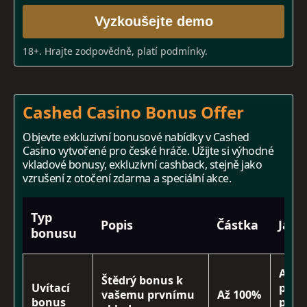
Vyzkoušejte demo
18+. Hrajte zodpovědně, platí podmínky.
Cashed Casino Bonus Offer
Objevte exkluzivní bonusové nabídky v Cashed
Casino vytvořené pro české hráče. Užijte si výhodné
vkladové bonusy, exkluzivní cashback, stejně jako
vzrušení z otočení zdarma a speciální akce.
Typ
Popis
Částka
Jak 
bonusu
Auto
Štědrý bonus k
Uvítací
po re
vašemu prvnímu
Až 100%
bonus
prvn